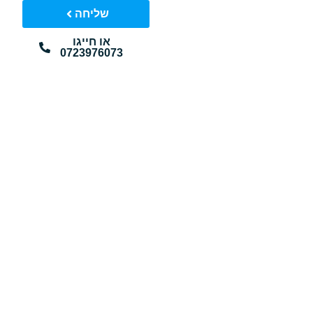
שליחה
או חייגו
0723976073