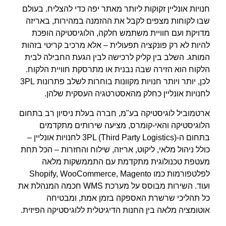
חנויות אונליין זקוקות ליותר מאתר יפה כדי להצליח. בעולם
שבו לקוחות מצפים לקבל את ההזמנה במהירות, באריזה
מדויקת ועם חוויית משתמש חלקה, הלוגיסטיקה הופכת
להיות לא רק פונקציה תפעולית – אלא מרכיב קריטי בזהות
המותג. השלב בין קליק לרכישה לבין הגעת החבילה לבית
הלקוח הוא הזירה שבה נבנית או מתרסקת חוויית הלקוח.
לכן, יותר ויותר חנויות מקוונות בוחרות לשלב
פתרונות 3PL
לחנויות אונליין
כחלק מהאסטרטגיה העסקית שלהן.
ארטמוביל לוגיסטיקה בע"מ
, חברה בעלת ניסיון רב בתחום
הלוגיסטיקה והאי-קומרס, מציעה שירותים מתקדמים
בתחום ה-3PL (Third Party Logistics) לחנויות אונליין –
כולל ניהול מלאי, ליקוט, אריזה, שילוח והחזרות – הכל תחת
מעטפת טכנולוגית מתקדמת עם התממשקות מלאה
לפלטפורמות כמו Shopify, WooCommerce, Magento
ועוד. השירות מבוסס על מערכת WMS חכמה המנהלת את
כל תהליכי שרשרת האספקה בזמן אמת, ומבטיחה
אוטומציה מלאה בין החנות הדיגיטלית ללוגיסטיקה הפיזית.