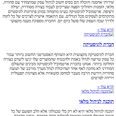
שירותי אחסנה והובלה הם בסיס חשוב לניהול עסק שמתמודד עם סחורה,
מלאי, הזמנות ותהליכי הפצה שצריכים לעבוד בצורה מסודרת, יעילה
ורציפה. ארטמוביל לוגיסטיקה בע״מ מתמחה במתן פתרונות לוגיסטיים
מתקדמים לעסקים מכל הגדלים, עם התאמה אישית לצרכים של כל לקוח
ולדרך שבה העסק שלו פועל ביום יום. החברה מספקת מענה מקצועי
קרא עוד »
חברת לוגיסטיקה
חברת לוגיסטיקה מקצועית היא השותף האסטרטגי החשוב ביותר עבור
כל עסק שרוצה לגדול באמת ולהבטיח שהמוצרים שלו יגיעו ליעדם בצורה
החלקה ביותר. אנחנו בחברת ארטמוביל לוגיסטיקה מבינים שהעולם
המודרני לא מחכה לאף אחד ושהיכולת לנהל מערך מורכב של תנועת
סחורות דורשת הרבה מעבר למחסן ומשאיות אלא מצוינות תפעולית
וירידה לפרטים
קרא עוד »
תוכנה לניהול מלאי
תוכנה לניהול מלאי היא לא רק כלי טכנולוגי אלא הלב הפועם של כל
מערך תפעולי מודרני ששואף ליעילות ודיוק מרביים. אנחנו בחברת