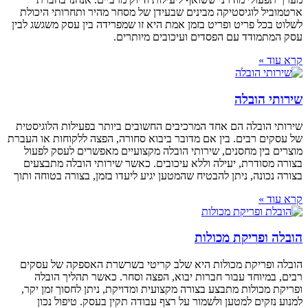
ארטמוביל לוגיסטיקה מבינים שבעידן של מסחר מהיר ותחרותי היכולת
לשלוט בכל פריט ופריט בזמן אמת היא זו שמפרידה בין עסק משגשג לבין
עסק המתמודד עם הפסדים ועיכובים מיותרים.
קרא עוד »
שירותי הובלה
שירותי הובלה הם אחד המרכיבים החשובים ביותר בפעילות הלוגיסטית
של עסקים רבים. בין אם מדובר ביבוא סחורה, הפצה ללקוחות או העברת
מוצרים בין מחסנים, שירותי הובלה מקצועיים מאפשרים לעסק לפעול
בצורה מסודרת, יעילה וללא עיכובים. כאשר שירותי הובלה מתבצעים
בצורה נכונה, ניתן להבטיח שהמטען יגיע ליעדו בזמן, בצורה בטוחה ותוך
קרא עוד »
הובלה ופריקת מכולות
הובלה ופריקת מכולות היא שלב קריטי בשרשרת האספקה של עסקים
רבים, במיוחד עבור חברות יבוא, הפצה וסחר. כאשר תהליך הובלה
ופריקת מכולות מתבצע בצורה מקצועית ומדויקת, ניתן לחסוך זמן יקר,
למנוע נזקים למטען ולשמור על רצף עבודה תקין בעסק. טיפול נכון