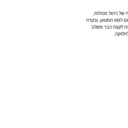
 של ניהול מכולות,
ם לסוג המטען, ובקרה
ה לקצה כבר משלב
חלוקה.
רש תיאום עם סוכן
 כדי לזרז תהליכים ולוודא
וג המטען, משקלו, והאם