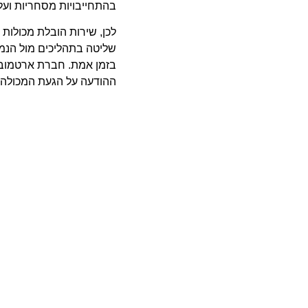
בהתחייבויות מסחריות ועל
לכן, שירות
הובלת מכולות 
שליטה בתהליכים מול הנמל
בזמן אמת. חברת
ארטמובי
ההודעה על הגעת המכולה 
כך נראה תהל
תיאום עם הנמל וסוכני המכ
המטפל בקבלת אישורים, בדיק
שהמכולה משוחררת במהירות 