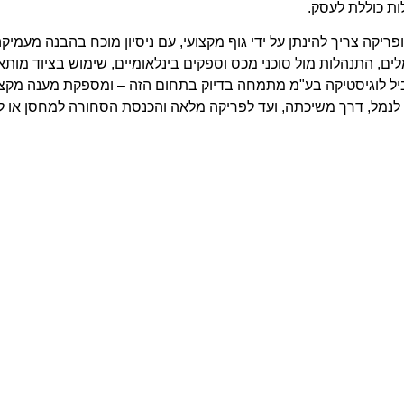
ות כוללת לעסק.
ופריקה
צריך להינתן על ידי גוף מקצועי, עם ניסיון מוכח בהבנה מעמיקה
ים, התנהלות מול סוכני מכס וספקים בינלאומיים, שימוש בציוד מותא
ל לוגיסטיקה בע"מ
מתמחה בדיוק בתחום הזה – ומספקת מענה מקצ
לנמל, דרך משיכתה, ועד לפריקה מלאה והכנסת הסחורה למחסן או ל
יך הובלת מכולות מקצועי
ס
לאחר שהסחורה מגיעה לישראל, מתחיל שלב "שחרור מהמכס", שדו
ות מס, ואישורי שחרור מהמכס. אנו פועלים יד ביד עם סוכני הלקוחות
האפשרית. בנוסף, מתבצע תיאום עם הנמל עצמו על מועד יציאה, ס