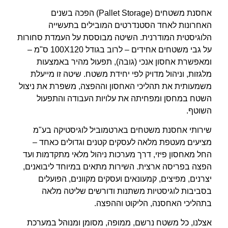
אחסנת משטחים (Pallet Storage) הפכה בשנים
האחרונות לאחד הסטנדרטים המובילים בתעשייה
הלוגיסטית המודרנית. השיטה מבוססת על העמדת סחורות
על גבי משטחים אחידים – לרוב בגודל 100X120 ס"מ –
ומאפשרת אחסון אנכי (גובה), תפעול מהיר באמצעות
מלגזות, וניהול מדויק לפי יחידת משטח. שיטה זו מייעלת
משמעותית את תהליכי האחסון וההפצה, משפרת את ניצול
השטח במחסן ומפחיתה את עלויות העבודה והתפעול
השוטף.
שירותי
אחסנת משטחים בארטמוביל לוגיסטיקה בע"מ
מציעים מעטפת מלאה לעסקים קטנים וגדולים כאחד –
החל מאחסון פיזי, דרך מערכות ניהול מלאי מתקדמות ועד
הפצה בפריסה ארצית. השירות מתאים במיוחד ליבואנים,
יצרנים, מפיצים, קמעונאים ועסקים מקוונים, הפועלים
בסביבות לוגיסטיות משתנות ודורשים שליטה מלאה
בתהליכי האחסנה, הליקוט וההפצה.
אצלנו, כל משטח נרשם, ממופה, מסומן ומנוהל במערכת