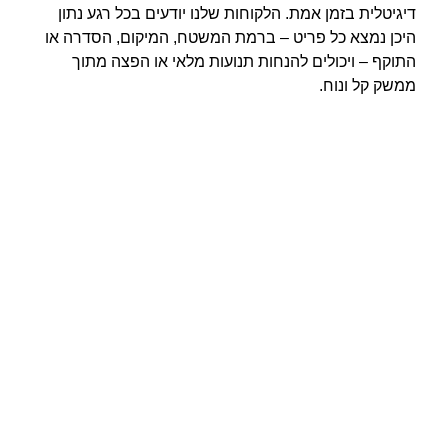
דיגיטלית בזמן אמת. הלקוחות שלנו יודעים בכל רגע נתון
היכן נמצא כל פריט – ברמת המשטח, המיקום, הסדרה או
התוקף – ויכולים להנחות תנועות מלאי או הפצה מתוך
ממשק קל ונוח.
תשתיות מתקדמות לאחסנת
משטחים
אחסנה מקצועית לפי משטחים מחייבת תשתית פיזית
שתוכננה לכך מראש: שטח רצפה גדול, תקרה גבוהה, רצפה
מחוזקת לעומסים, מערכות מדפים לגובה, רמפות העמסה,
גישה למלגזות ולכלים הנדסיים, שטחי תמרון לרכבים כבדים
ועוד. לארטמוביל לוגיסטיקה תשתיות שמתאימות בדיוק