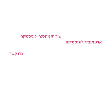
באמצעות גישה למערכת WMS שלנו – מערכת ניהול מלאי
בזמן אמת. כל משטח ממוספר וניתן לעקוב אחריו לפי לקוח,
קטגוריה, תאריך כניסה, מיקום פיזי במחסן והיסטוריית תנועות.
האם ניתן להזמין שירותי הפצה יחד עם האחסנה?
כן. לקוחות רבים משלבים
שירותי אחסנה ולוגיסטיקה
ארטמוביל לוגיסטיקה
מציעים שילוח באמצעות צי הרכבים
שלנו או שותפויות עם חברות שילוח בפריסה ארצית. כל תהליך
מתבצע תחת מערכת אחת ובאחריות מלאה שלנו.
צרו קשר
למידע נוסף
בואו לייעל את