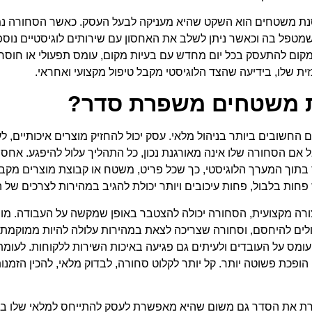
סנת משטחים הוא השקט שהיא מעניקה לבעל העסק. כאשר הסחורה נ
מטפל בה וכאשר ניתן לשלב את האחסון עם שירותים לוגיסטיים נוספי
קום להתעסק בכל יום מחדש עם בעיות מקום, עומס תפעולי או חוסר ו
ת שלו, בידיעה שהצד הלוגיסטי מקבל טיפול מקצועי ואחראי.
 משטחים משפרת סדר?
החשובים ביותר בניהול מלאי. עסק יכול להחזיק מוצרים איכותיים, ל
בל אם הסחורה שלו אינה מאורגנת נכון, כל התהליך עלול להיפגע. 
 בתוך המערך הלוגיסטי, כך שכל פריט, משטח או קבוצת מוצרים מקבל
 פחות בלבול, פחות עיכובים ויותר יכולת להגיב במהירות לצרכים של 
רה מקצועית, הסחורה יכולה להצטבר באופן שמקשה על העבודה. מוצר
ים להיחסם, וסחורה שצריכה לצאת במהירות עלולה להיות ממוקמת ב
 עומס על העובדים ולעיתים גם פגיעה באיכות השירות ללקוחות. לעו
 הופכת פשוטה יותר. קל יותר לקלוט סחורה, לבדוק מלאי, להכין הזמנו
את הסדר גם משום שהיא מאפשרת לעסק להתייחס למלאי שלו בצו