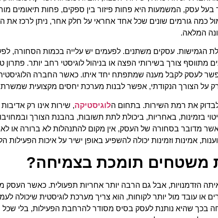
בעל עסק, המשמעות היא פחות פיזור בין ספקים, פחות תיאומים מור
ל כמה גורמים שונים שכל אחד אחראי על חלק אחר, ניתן לרכז את ה
נה המלאה.
ת הגמישות. עסקים משתנים. לפעמים יש עלייה בכמות הסחורה, לפ
ם מתווסף צורך בשירותי הפצה או בניהול לוגיסטי רחב יותר. פתרון ט
פשר לעסק לקבל מענה שמתפתח יחד איתו. כאשר החברה הלוגיסטית
 על הצורך הנקודתי, אפשר לבנות מערכת יחסים מקצועית שמשרתת
בדוק את רמת השירות. בתחום ה
לוגיסטיקה
, שירות אינו רק אדיבו
יטוי בזמינות, באחריות, ביכולת לתת תשובות, בהבנת הצורך ובמחויב
שר מדובר בסחורה של העסק, אין מקום להתנהלות לא ברורה או לא 
ת, אמינות וזמינות יכולה להשפיע באופן ישיר על איכות הפעילות הלו
 משטחים תומכת בצמיחה?
ה הזדמנויות, אבל גם הרבה יותר אחריות תפעולית. כאשר העסק מוכ
ים או עובד מול יותר לקוחות, הוא צריך מערכת לוגיסטית שיכולה לע
 בכך שהיא נותנת לעסק בסיס מסודר להרחבת הפעילות, בלי שכל 