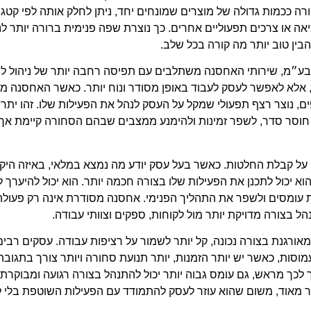
 ככמות גדולה של מוצרים שמונחים יחד, ניתן לחלק אותה לפי קטגורי
יאה או צרכים תפעוליים אחרים. כך נוצרת שפה פנימית ברורה יותר לנ
בין טוב יותר מה קורה בכל שלב.
בע״מ, שירותי האחסנה משתלבים עם תפיסה רחבה יותר של ניהול לו
אלא לאפשר לעסק לעבוד באופן מסודר ונוח יותר. כאשר האחסנה מת
ם, נוצר רצף תפעולי שמקל על העסק לנהל את הפעילות שלו. זהו יתרו
וסר סדר, לשפר זמינות ולהימנע ממצבים שבהם הסחורה קיימת אך 
ל קבלת החלטות. כאשר בעל עסק יודע מה נמצא במלאי, באיזה היקף
וא יכול לתכנן את הפעילות שלו בצורה חכמה יותר. הוא יכול להיערך ל
ת עומסים ולשפר את התהליך הפנימי. אחסנה מסודרת אינה רק פעולה
ל בצורה מדויקת יותר מול לקוחות, ספקים וצוותי עבודה.
ורגנת בצורה נכונה, קל יותר לשמור על רציפות עבודה. עסקים רבי
וסות, כאשר יש יותר הזמנות, יותר תנועת סחורה ויותר צורך בתגובה
לכך מראש, גם עומס גבוה יותר יכול להתנהל בצורה רגועה ומבוקרת.
ור מאוד, משום שהוא עוזר לעסק להתמודד עם הפעילות השוטפת בלי 