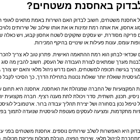
בדוק באחסנת משטחים?
ל אחסנת משטחים, חשוב לבדוק האם השירות באמת מתאים לאופי ה
וג אחסון, את אותה רמת זמינות או את אותו שילוב של שירותים נלווי
ם פריקה מסודרת, יש עסקים שזקוקים לשטח אחסון קבוע, ויש כאלה 
ות עומס, עונות פעילות או שינויים בהיקף המכירות.
שכדאי לבחון הוא רמת ההתאמה האישית. פתרון טוב לא צריך להכר
בנות מערך שמתאים לצורת העבודה של העסק. חשוב להבין מה סוג 
צורך בגישה תכופה למשטחים, האם נדרש ניהול מלאי והאם יש צורך 
גיסטית שואלת יותר שאלות נכונות בתחילת הדרך, כך הסיכוי לקבל פתר
ת המקצועיות של החברה שמנהלת את האחסנה. אחסנה היא תחום ש
יסיון, תכנון, תשתית, סדר ויכולת לתת מענה רציף. חברה מקצועית יו
 טיפול נכון בסחורה ושל יצירת תהליך עבודה ברור. ארטמוביל לוגי
יות מתקדמות, ומציעה לעסקים מעטפת לוגיסטית שנועדה לתמוך בפ
דוק היא האפשרות לשלב שירותים נוספים. אחסנת משטחים בפני עצמ
חברת לניהול מלאי, שירותי הפצה, הובלת מכולות ופריקת מכולות, 