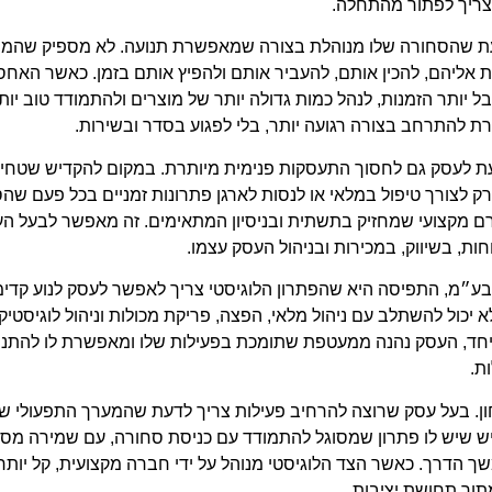
ריך לפתור מהתחלה.
ת שהסחורה שלו מנוהלת בצורה שמאפשרת תנועה. לא מספיק שהמוצר
 אליהם, להכין אותם, להעביר אותם ולהפיץ אותם בזמן. כאשר האח
ל יותר הזמנות, לנהל כמות גדולה יותר של מוצרים ולהתמודד טוב יות
להתרחב בצורה רגועה יותר, בלי לפגוע בסדר ובשירות.
 לעסק גם לחסוך התעסקות פנימית מיותרת. במקום להקדיש שטחי ע
ק לצורך טיפול במלאי או לנסות לארגן פתרונות זמניים בכל פעם שהס
רם מקצועי שמחזיק בתשתית ובניסיון המתאימים. זה מאפשר לבעל 
ות, בשיווק, במכירות ובניהול העסק עצמו.
ע״מ, התפיסה היא שהפתרון הלוגיסטי צריך לאפשר לעסק לנוע קדימה.
יכול להשתלב עם ניהול מלאי, הפצה, פריקת מכולות וניהול לוגיסטיק
חד, העסק נהנה ממעטפת שתומכת בפעילות שלו ומאפשרת לו להתנהל
ת.
ן. בעל עסק שרוצה להרחיב פעילות צריך לדעת שהמערך התפעולי של
יש שיש לו פתרון שמסוגל להתמודד עם כניסת סחורה, עם שמירה מסו
ך הדרך. כאשר הצד הלוגיסטי מנוהל על ידי חברה מקצועית, קל יות
תוך תחושת יציבות.