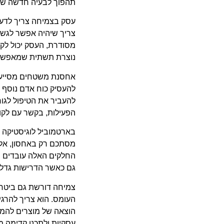
תהפוך לבעיה חדשה שצ
עסק בצמיחה צריך לדע
צריך שיהיה אפשר לגשת
מסודרת, העסק יכול לקב
נוצרת תשתית שמאפשרת 
אחסנת משטחים מסייעת
להעסיק כוח אדם נוסף ר
להעביר את הטיפול לגו
הפעילות, בקשר עם לקוח
בארטמוביל לוגיסטיקה ב
מסתכם רק באחסון, אלא 
החלקים האלה עובדים י
גם כאשר הדרישות גדלו
צמיחה דורשת גם ביטחו
העומס. הוא צריך להרג
הוצאה של מוצרים להמש
עסקיות ולתכנן קדימה מ