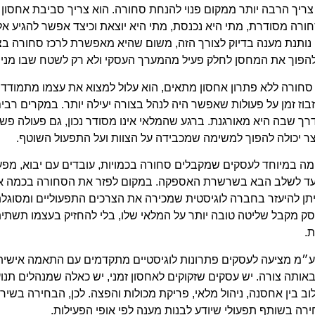
צריך הרבה יותר ממקום פנוי להנחת סחורה. הוא צריך סביבת אחסון
ורה מסודרת, מתי היא נכנסת, מתי היא יוצאת וכיצד אפשר להגיע אל
תנת מענה בדיוק לצורך הזה, משום שהיא מאפשרת לרכז סחורה בצ
להפוך את המחסן לחלק פעיל מהמערך העסקי ולא רק לשטח שבו מניח
חורה ללא פתרון אחסון מתאים, הוא עלול למצוא את עצמו מתמודד 
זבוז זמן על פעולות שאפשר היה לנהל בצורה יעילה יותר. במקרים רבי
ך שבה היא מאורגנת. ברגע שהמלאי אינו מסודר נכון, גם פעולה פש
צר יכולה להפוך למשימה שמכבידה על הצוות ועל התפעול השוטף.
במיוחד לעסקים שמקבלים סחורה בכמויות, עובדים עם יבוא, מפע
 עד לשלב הבא בשרשרת האספקה. במקום לפזר את הסחורה בכמה אז
יתן להיעזר בחברה לוגיסטית שמכירה את הצרכים התפעוליים ומסוגל
עסק מקבל שליטה טובה יותר על המלאי שלו, בלי להחזיק בעצמו תשת
.
ע״מ מציעה לעסקים פתרונות לוגיסטיים מתקדמים עם התאמה אישית,
אותה צורה. יש עסקים שזקוקים לאחסון זמני, יש כאלה שמנהלים תנו
וב בין אחסנה, ניהול מלאי, פריקת מכולות והפצה. לכן, הבחירה בשירו
ה בשותף תפעולי שיודע לבנות מענה לפי אופי הפעילות.