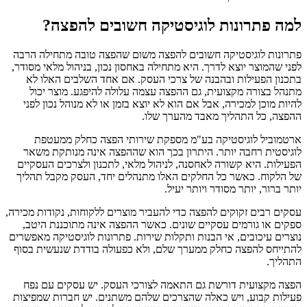
למה פתרונות לוגיסטיקה חשובים להפצה?
פתרונות לוגיסטיקה חשובים להפצה משום שהפצה טובה מתחילה הרבה
לפני שהמוצר יוצא לדרך. היא מתחילה באחסון נכון, בניהול מלאי מסודר,
בתכנון הפעילות ובהבנה של צרכי העסק. אם אחד השלבים האלו לא
מתנהל בצורה מקצועית, גם ההפצה עצמה עלולה להיפגע. מוצר יכול
להיות מוכן למכירה, אבל אם הוא לא יוצא בזמן או לא מנוהל נכון לפני
ההפצה, כל התהליך מאבד מהערך שלו.
ארטמוביל לוגיסטיקה בע"מ מספקת שירותי הפצה כחלק ממעטפת
לוגיסטית רחבה יותר. היתרון בכך הוא שההפצה אינה מנותקת משאר
הפעילות. היא קשורה לאחסנה, לניהול מלאי, לתכנון ולצרכים העסקיים
של הלקוח. כאשר כל החלקים האלו מתנהלים יחד, העסק מקבל תהליך
יותר ברור, יותר מסודר ויותר יעיל.
עסקים רבים זקוקים להפצה כדי להעביר מוצרים ללקוחות, נקודות מכירה,
ספקים או גורמים עסקיים שונים. כאשר ההפצה אינה מתוכננת היטב,
נוצרים עיכובים, אי הבנות ותקלות שירות. פתרונות לוגיסטיקה מאפשרים
להתייחס להפצה כחלק ממערך שלם, ולא כפעולה בודדת שנעשית בסוף
התהליך.
הפצה מקצועית דורשת גם התאמה לצורכי העסק. יש עסקים עם נפח
פעילות קבוע, ויש כאלה שהצרכים שלהם משתנים. יש חברות שמפיצות