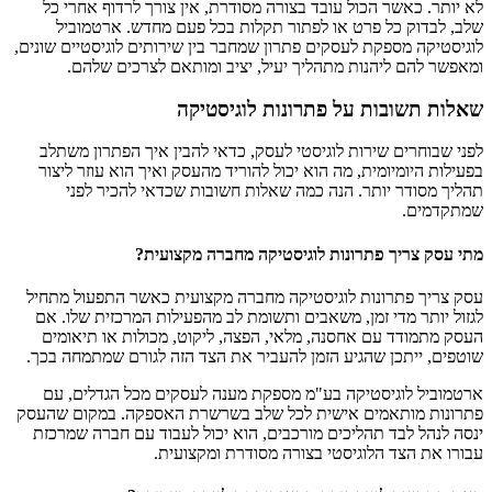
לא יותר. כאשר הכול עובד בצורה מסודרת, אין צורך לרדוף אחרי כל
שלב, לבדוק כל פרט או לפתור תקלות בכל פעם מחדש. ארטמוביל
לוגיסטיקה מספקת לעסקים פתרון שמחבר בין שירותים לוגיסטיים שונים,
ומאפשר להם ליהנות מתהליך יעיל, יציב ומותאם לצרכים שלהם.
שאלות תשובות על פתרונות לוגיסטיקה
לפני שבוחרים שירות לוגיסטי לעסק, כדאי להבין איך הפתרון משתלב
בפעילות היומיומית, מה הוא יכול להוריד מהעסק ואיך הוא עוזר ליצור
תהליך מסודר יותר. הנה כמה שאלות חשובות שכדאי להכיר לפני
שמתקדמים.
מתי עסק צריך פתרונות לוגיסטיקה מחברה מקצועית?
עסק צריך פתרונות לוגיסטיקה מחברה מקצועית כאשר התפעול מתחיל
לגזול יותר מדי זמן, משאבים ותשומת לב מהפעילות המרכזית שלו. אם
העסק מתמודד עם אחסנה, מלאי, הפצה, ליקוט, מכולות או תיאומים
שוטפים, ייתכן שהגיע הזמן להעביר את הצד הזה לגורם שמתמחה בכך.
ארטמוביל לוגיסטיקה בע"מ מספקת מענה לעסקים מכל הגדלים, עם
פתרונות מותאמים אישית לכל שלב בשרשרת האספקה. במקום שהעסק
ינסה לנהל לבד תהליכים מורכבים, הוא יכול לעבוד עם חברה שמרכזת
עבורו את הצד הלוגיסטי בצורה מסודרת ומקצועית.