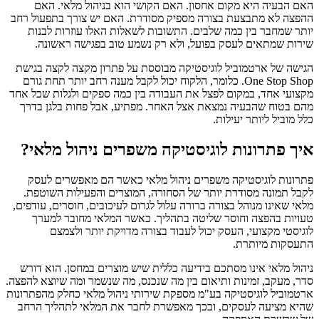
האם הבעיה היא מקום אחסון. האם הקושי הוא בניהול מלאי. האם
ההפצה לא מתבצעת בצורה מספיק מסודרת. האם יש צורך בתפעול רחב
יותר שמחבר בין כמה שלבים. התשובות לשאלות האלו עוזרות לבנות
שירות שמתאים לעסק בפועל, ולא רק נשמע טוב בפגישה ראשונה.
הגישה של ארטמוביל לוגיסטיקה מבוססת על פתרון מקצה לקצה בגישת
One Stop Shop. כלומר, הלקוח יכול לקבל מענה רחב יותר תחת גורם
מקצועי אחד, במקום לפצל את העבודה בין כמה ספקים ולגלות שכל אחד
מהם בטוח שהבעיה נמצאת אצל האחר. מפתיע, אבל פחות בלגן בדרך
כלל מוביל ליותר יעילות.
איך פתרונות לוגיסטיקה משפרים ניהול מלאי?
פתרונות לוגיסטיקה משפרים ניהול מלאי כאשר הם מאפשרים לעסק
לקבל תמונה מסודרת יותר של הסחורה, המוצרים והפעילות השוטפת.
מלאי שאינו מנוהל בצורה ברורה עלול לגרום לעיכובים, חוסרים, עודפים,
טעויות בהפצה וחוסר שליטה בתהליך. כאשר המלאי מחובר למערך
לוגיסטי מקצועי, העסק יכול לעבוד בצורה מדויקת יותר ולצמצם
התעסקות מיותרת.
ניהול מלאי אינו מסתכם בידיעה כללית שיש מוצרים במחסן. הוא דורש
סדר, מעקב, זמינות ותיאום בין מה שנכנס, מה שנשמר ומה שיוצא להפצה.
ארטמוביל לוגיסטיקה בע"מ מספקת שירותי ניהול מלאי כחלק מהפתרונות
שהיא מציעה לעסקים, ובכך מאפשרת לחבר את המלאי לתהליך הרחב