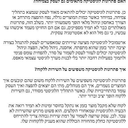
האם פתרונות לוגיסטיקה מתאימים גם לעסק בצמיחה?
כן. פתרונות לוגיסטיקה יכולים להתאים מאוד לעסק שנמצא בתהליך
צמיחה, במיוחד כאשר כמות המוצרים גדלה, נפח ההפצה מתרחב או
הצורך באחסון וניהול מלאי הופך משמעותי יותר. בשלב הזה, פתרונות
מאולתרים כבר לא תמיד מספיקים, גם אם הם החזיקו מעמד איכשהו עד
עכשיו, כי גם מזל הוא לא אסטרטגיה עסקית.
ארטמוביל לוגיסטיקה מציעה שירותים שמאפשרים לעסק להתנהל בצורה
יציבה יותר בזמן שהוא מתפתח. אחסנה, ניהול מלאי, הפצה וניהול
לוגיסטיקה יכולים לעזור לעסק לשמור על סדר, להפחית עומס פנימי
ולתמוך בפעילות רחבה יותר בלי לבנות מערך לוגיסטי עצמאי מאפס.
איך פתרונות לוגיסטיקה משפיעים על השירות ללקוח?
פתרונות לוגיסטיקה משפיעים על השירות ללקוח משום שהם קובעים איך
המוצרים נשמרים, איך הם מנוהלים, מתי הם יוצאים להפצה ואיך העסק
עומד בהתחייבויות שלו. כאשר התהליך הלוגיסטי מסודר, גם השירות
ללקוח הופך יציב וברור יותר.
לקוח שלא מקבל מוצר בזמן או נתקל בחוסר זמינות לא תמיד רואה את
הבעיה הלוגיסטית שמאחורי הקלעים. הוא פשוט מרגיש שהשירות לא
עבד. לכן, עסק שרוצה לשמור על רמת שירות גבוהה צריך להתייחס
ללוגיסטיקה כחלק מהחוויה הכוללת שהוא מעניק ללקוחות שלו.