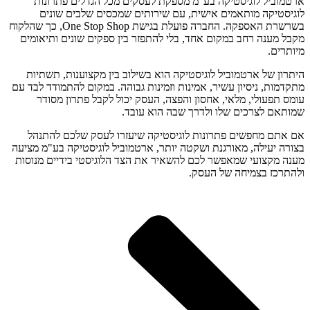
ארטמוביל לוגיסטיקה בע"מ מספקת לעסקים מכל הגדלים פתרונות
לוגיסטיקה מותאמים אישית, עם שירותים שמכסים שלבים שונים
בשרשרת האספקה. החברה פועלת בגישת One Stop Shop, כך שהלקוח
מקבל מענה רחב במקום אחד, בלי להתפזר בין ספקים שונים ותיאומים
מיותרים.
היתרון של ארטמוביל לוגיסטיקה הוא בשילוב בין מקצוענות, תשתיות
מתקדמות, ניסיון עשיר, אמינות וזמינות גבוהה. במקום להתמודד לבד עם
עומס תפעולי, מלאי, אחסון והפצה, העסק יכול לקבל פתרון מסודר
שמותאם לצרכים שלו ולדרך שבה הוא עובד.
אם אתם מחפשים פתרונות לוגיסטיקה שיעזרו לעסק שלכם להתנהל
בצורה יעילה, מאורגנת ושקטה יותר, ארטמוביל לוגיסטיקה בע"מ מציעה
מענה מקצועי שמאפשר לכם להשאיר את הצד הלוגיסטי בידיים מנוסות
ולהתרכז בצמיחה של העסק.