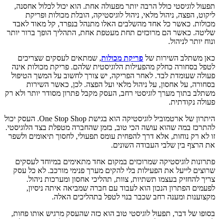
תפעול לוגיסטי כולל הרבה יותר מפעולה אחת. הוא יכול לכלול אחסנה,
ליקוט, הפצה, ניהול מלאי, ניהול לוגיסטיקה, הובלת מכולות ופריקת
מכולות. כאשר כל אחד מהשלבים האלו מתנהל בנפרד, קל מאוד לאבד
שליטה. כאשר הם מרוכזים תחת מעטפת אחת, התהליך הופך ברור יותר
ונוח יותר לניהול.
כאן משתלב השירות של
פריקת מכולות
, שמתאים לעסקים שצריכים
לטפל בסחורה כחלק מהפעילות הלוגיסטית שלהם. פריקת מכולות אינה
פעולה שעומדת לבד. לאחר הפריקה, יש צורך לחשוב על המשך הטיפול
בסחורה, על אחסון, על ניהול מלאי ועל הפצה. לכן, כאשר השירות
משתלב בתוך מערך לוגיסטי רחב, העסק מקבל פתרון מסודר יותר ולא רק
פעולה נקודתית.
היתרון של ארטמוביל לוגיסטיקה הוא בגישת One Stop Shop. העסק יכול
להתרכז במה שהוא עושה הכי טוב, בזמן שהחברה מטפלת בצד הלוגיסטי.
זו לא רק נוחות, אלא דרך להפחית עומס תפעולי, לחסוך תיאומים ולשפר
את הרצף בין שלבי העבודה השונים.
פתרונות לוגיסטיקה שמרוכזים במקום אחד מתאימים במיוחד לעסקים
שרוצים לייעל את הפעילות בלי להקים מערך פנימי מורכב. לא כל עסק
צריך להחזיק בעצמו תשתיות, צוות, תהליכי אחסון ומערכות ניהול.
לפעמים הפתרון הנכון הוא לעבוד עם חברה שמביאה איתה ניסיון,
מקצוענות ומענה רחב שכבר בנוי לטפל בתהליכים האלה.
בסופו של דבר, תפעול לוגיסטי טוב הוא כזה שהעסק מרגיש אותו פחות,