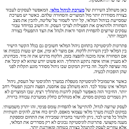
של שרשרת האספקה.
כאן משתלב השירות של
מערכת לניהול מלאי
, המאפשר לעסקים לעבוד
בצורה מסודרת יותר מול המוצרים והסחורה שלהם. כאשר יש מערכת
שמסייעת בניהול המלאי, קל יותר לשמור על שליטה, להבין את מצב
הסחורה ולהתאים את הפעילות לצרכי העסק. זה חשוב במיוחד עבור
עסקים שרוצים להפחית חוסר ודאות ולנהל את הצד התפעולי בצורה
חכמה יותר.
פתרונות לוגיסטיקה בתחום ניהול המלאי חשובים גם בגלל הקשר הישיר
בין המלאי לבין השירות ללקוח. אם מוצר לא זמין, אם יש טעות בכמות או
אם הסחורה אינה מוכנה להפצה בזמן, הלקוח מרגיש את זה מיד. מבחינתו,
לא מעניין אותו איפה נתקע התהליך. הוא פשוט יודע שהוא לא קיבל את
מה שציפה לקבל. וזה בדיוק המקום שבו ניהול מסודר מונע תקלות לפני
שהן הופכות לבעיה.
כאשר ארטמוביל לוגיסטיקה מטפלת במערך הלוגיסטי של העסק, ניהול
המלאי אינו עומד לבד. הוא משתלב עם אחסנה, הפצה ותכנון תפעולי רחב
יותר. החיבור הזה מאפשר לעסק ליהנות מתהליך רציף, שבו המוצרים לא
רק נשמרים במקום מסוים, אלא מנוהלים כחלק ממערכת עבודה ברורה.
לעסק שרוצה לגדול, להתייעל או להפחית עומס פנימי, זהו יתרון משמעותי.
במקום לבנות מערך מלאי עצמאי מאפס, לגייס כוח אדם, להקים תשתיות
ולנהל כל פרט לבד, ניתן להיעזר בחברה שמכירה את התחום ומספקת
מענה מקצועי. פתרונות לוגיסטיקה נכונים לא רק מסדרים את המלאי,
אלא עוזרים לעסק להתנהל בצורה בטוחה ומאורגנת יותר.