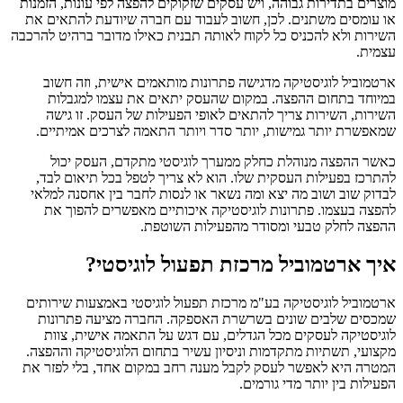
מוצרים בתדירות גבוהה, ויש עסקים שזקוקים להפצה לפי עונות, הזמנות
או עומסים משתנים. לכן, חשוב לעבוד עם חברה שיודעת להתאים את
השירות ולא להכניס כל לקוח לאותה תבנית כאילו מדובר ברהיט להרכבה
עצמית.
ארטמוביל לוגיסטיקה מדגישה פתרונות מותאמים אישית, וזה חשוב
במיוחד בתחום ההפצה. במקום שהעסק יתאים את עצמו למגבלות
השירות, השירות צריך להתאים לאופי הפעילות של העסק. זו גישה
שמאפשרת יותר גמישות, יותר סדר ויותר התאמה לצרכים אמיתיים.
כאשר ההפצה מנוהלת כחלק ממערך לוגיסטי מתקדם, העסק יכול
להתרכז בפעילות העסקית שלו. הוא לא צריך לטפל בכל תיאום לבד,
לבדוק שוב ושוב מה יצא ומה נשאר או לנסות לחבר בין אחסנה למלאי
להפצה בעצמו. פתרונות לוגיסטיקה איכותיים מאפשרים להפוך את
ההפצה לחלק טבעי ומסודר מהפעילות השוטפת.
איך ארטמוביל מרכזת תפעול לוגיסטי?
ארטמוביל לוגיסטיקה בע"מ מרכזת תפעול לוגיסטי באמצעות שירותים
שמכסים שלבים שונים בשרשרת האספקה. החברה מציעה פתרונות
לוגיסטיקה לעסקים מכל הגדלים, עם דגש על התאמה אישית, צוות
מקצועי, תשתיות מתקדמות וניסיון עשיר בתחום הלוגיסטיקה וההפצה.
המטרה היא לאפשר לעסק לקבל מענה רחב במקום אחד, בלי לפזר את
הפעילות בין יותר מדי גורמים.