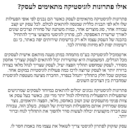
אילו פתרונות לוגיסטיקה מתאימים לעסק?
פתרונות לוגיסטיקה מתאימים לעסק כאשר הם נבנים לפי אופי הפעילות
שלו ולא לפי תבנית כללית שמנסה להתאים לכולם. לכל עסק יש קצב
עבודה אחר, סוג מוצרים אחר, כמות משתנה של סחורה וצרכים שונים
לאורך שרשרת האספקה. לכן, פתרון לוגיסטי מקצועי צריך להתחיל
בהבנה של העסק עצמו ולא רק ברשימת שירותים יפה באתר, כי גם
רשימות יפות לא מזיזות סחורה לבד.
ארטמוביל לוגיסטיקה בע"מ מתמחה במתן מענה מותאם אישית לעסקים
מכל הגדלים. המשמעות היא שהשירות יכול להתאים לעסק שצריך אחסון
מסודר, לעסק שמחפש תהליך הפצה יעיל, לעסק שצריך לנהל מלאי בצורה
ברורה יותר או לעסק שרוצה לרכז כמה פעולות לוגיסטיות במקום אחד.
במקום שכל חלק בתהליך יתנהל בנפרד, החברה מציעה מעטפת לוגיסטית
שמחברת בין הצרכים השונים.
פתרונות לוגיסטיקה נכונים יכולים להתאים במיוחד לעסקים שמרגישים
שהפעילות התפעולית מתחילה לגזול יותר מדי זמן. כאשר בעל עסק או
צוות פנימי מתעסקים שוב ושוב באחסון, מלאי, הפצה ותיאומים, נוצר
עומס שמרחיק אותם מהפעילות המרכזית של העסק. בשלב הזה, עבודה
עם חברה מקצועית יכולה לעשות סדר ולהפוך את התהליך לנוח וברור
יותר.
עסק שזקוק לפתרון לוגיסטי צריך לשאול את עצמו מה באמת חסר לו.